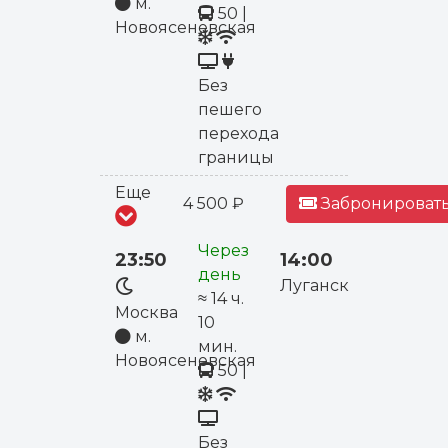
м.
50
|
Новоясеневская
Без
пешего
перехода
границы
Еще
4 500 ₽
Забронировать
Через
23:50
14:00
день
Луганск
≈ 14 ч.
Москва
10
м.
мин.
Новоясеневская
50
|
Без