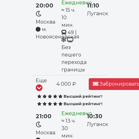
Ежедневно
20:00
11:10
≈ 15 ч.
Луганск
10
Москва
мин.
м.
49
|
Новоясеневская
Без
пешего
перехода
границы
Еще
4 000 ₽
Забронировать
Высший рейтинг!
Высший рейтинг!
Ежедневно
21:00
10:30
≈ 13 ч.
Луганск
30
Москва
мин.