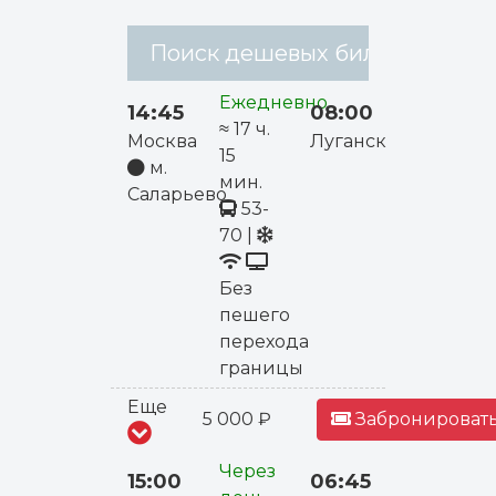
Поиск дешевых билетов на авт
Ежедневно
14:45
08:00
≈ 17 ч.
Москва
Луганск
15
м.
мин.
Саларьево
53-
70
|
Без
пешего
перехода
границы
Еще
5 000 ₽
Забронировать
Через
15:00
06:45