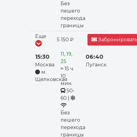
Без
пешего
перехода
границы
Еще
5 150 ₽
Забронировать
11, 19,
15:30
06:40
25
Москва
Луганск
≈ 15 ч.
м.
10
Щелковская
мин.
50-
60
|
Без
пешего
перехода
границы