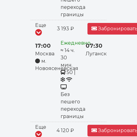
перехода
границы
Еще
3 193 ₽
Забронировать
Ежедневно
17:00
07:30
≈ 14 ч.
Москва
Луганск
30
м.
мин.
Новоясеневская
50
|
Без
пешего
перехода
границы
Еще
4 120 ₽
Забронировать