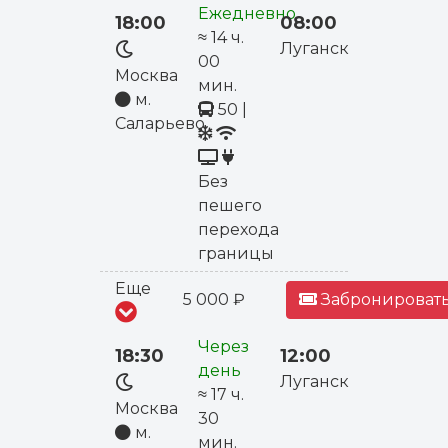
Ежедневно
18:00
08:00
≈ 14 ч.
Луганск
00
Москва
мин.
м.
50
|
Саларьево
Без
пешего
перехода
границы
Еще
5 000 ₽
Забронировать
Через
18:30
12:00
день
Луганск
≈ 17 ч.
Москва
30
м.
мин.