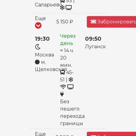
53
|
Саларьево
Еще
5 150 ₽
Забронировать
Через
19:30
09:50
день
Луганск
≈ 14 ч.
Москва
20
м.
мин.
Щелковская
45-
51
|
Без
пешего
перехода
границы
Еще