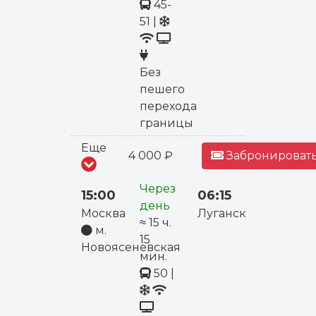
45-
51
|
Без
пешего
перехода
границы
Еще
4 000 ₽
Забронировать
Через
15:00
06:15
день
Москва
Луганск
≈ 15 ч.
м.
15
Новоясеневская
мин.
50
|