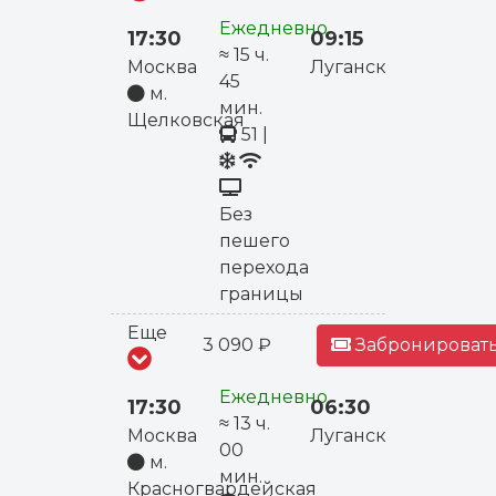
Ежедневно
17:30
09:15
≈ 15 ч.
Москва
Луганск
45
м.
мин.
Щелковская
51
|
Без
пешего
перехода
границы
Еще
3 090 ₽
Забронировать
Ежедневно
17:30
06:30
≈ 13 ч.
Москва
Луганск
00
м.
мин.
Красногвардейская