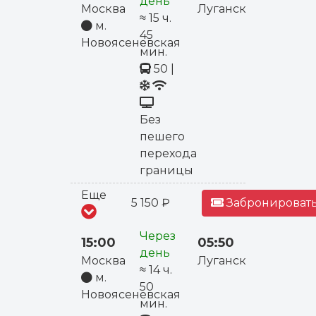
день
Москва
Луганск
≈ 15 ч.
м.
45
Новоясеневская
мин.
50
|
Без
пешего
перехода
границы
Еще
5 150 ₽
Забронировать
Через
15:00
05:50
день
Москва
Луганск
≈ 14 ч.
м.
50
Новоясеневская
мин.