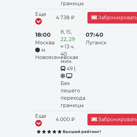
границы
Еще
4 738 ₽
Забронировать
8, 15,
18:00
07:40
22, 29
Москва
Луганск
≈ 13 ч.
м.
40
Новоясеневская
мин.
49
|
Без
пешего
перехода
границы
Еще
4 000 ₽
Забронировать
Высший рейтинг!