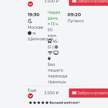
3 500 ₽
Забронировать
Через
19:30
09:20
день
Луганск
≈ 13 ч.
Москва
50
м.
мин.
Щелковская
45-
51
|
Без
пешего
перехода
границы
Еще
3 500 ₽
Забронировать
Высший рейтинг!