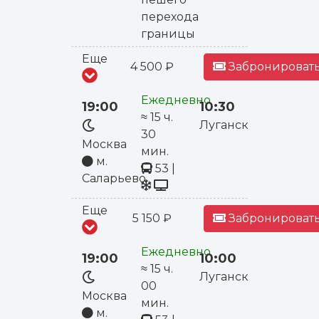
перехода
границы
Еще
4 500 ₽
Забронировать
Ежедневно
19:00
10:30
≈ 15 ч.
Луганск
30
Москва
мин.
м.
53
|
Саларьево
Еще
5 150 ₽
Забронировать
Ежедневно
19:00
10:00
≈ 15 ч.
Луганск
00
Москва
мин.
м.