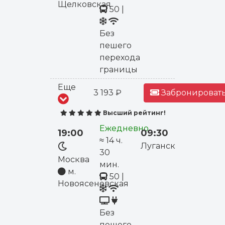
Щелковская
50
|
Без
пешего
перехода
границы
Еще
3 193 ₽
Забронировать
Высший рейтинг!
Ежедневно
19:00
09:30
≈ 14 ч.
Луганск
30
Москва
мин.
м.
50
|
Новоясеневская
Без
пешего