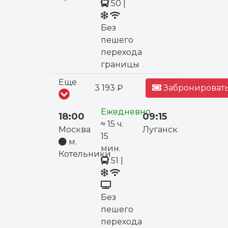
50
|
Без
пешего
перехода
границы
Еще
3 193 ₽
Забронировать
Ежедневно
18:00
09:15
≈ 15 ч.
Москва
Луганск
15
м.
мин.
Котельники
51
|
Без
пешего
перехода