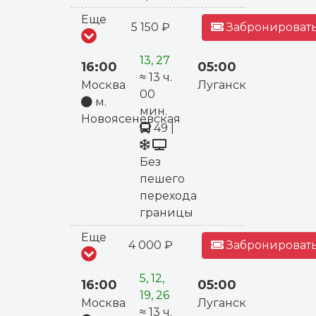
Еще
5 150 ₽
Забронировать
13, 27
16:00
05:00
≈ 13 ч.
Москва
Луганск
00
м.
мин.
Новоясеневская
49
|
Без
пешего
перехода
границы
Еще
4 000 ₽
Забронировать
5, 12,
16:00
05:00
19, 26
Москва
Луганск
≈ 13 ч.