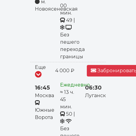
м.
00
Новоясеневская
мин.
49
|
Без
пешего
перехода
границы
Еще
4 000 ₽
Забронировать
Ежедневно
16:45
06:30
≈ 13 ч.
Москва
Луганск
45
мин.
Южные
50
|
Ворота
Без
пешего