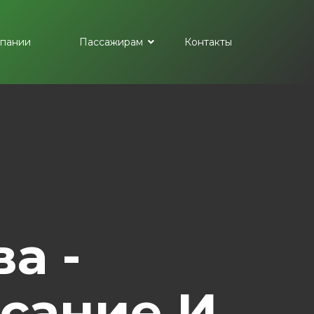
пании
Пассажирам
Контакты
омайск
а -
сание И