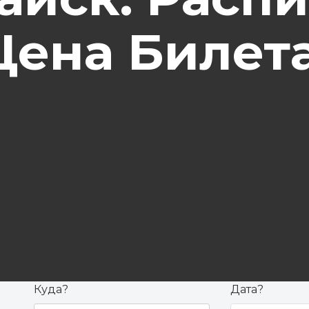
Цена Билета
писание всех доступных автобусных рейсов по напр
 пути, подробный маршрут, цена билета).
Куда?
Дата?