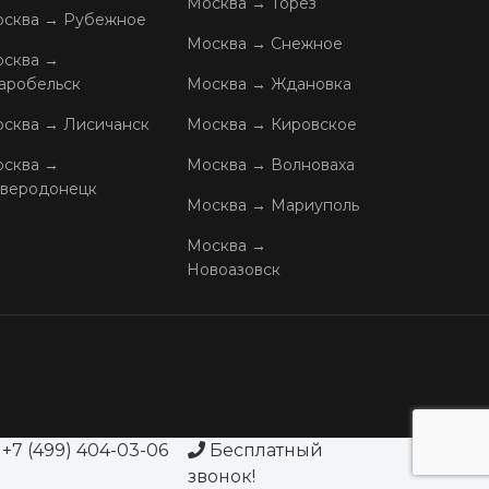
Москва → Торез
сква → Рубежное
Москва → Снежное
сква →
аробельск
Москва → Ждановка
сква → Лисичанск
Москва → Кировское
сква →
Москва → Волноваха
веродонецк
Москва → Мариуполь
Москва →
Новоазовск
+7 (499) 404-03-06
Бесплатный
звонок!