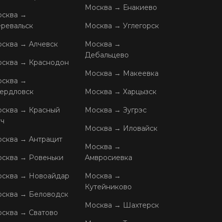
Москва → Енакиево
сква →
ревальск
Москва → Углегорск
сква → Алчевск
Москва →
Дебальцево
сква → Краснодон
Москва → Макеевка
сква →
ердловск
Москва → Харцызск
сква → Красный
Москва → Зугрэс
ч
Москва → Иловайск
сква → Антрацит
Москва →
сква → Ровеньки
Амвросиевка
сква → Новоайдар
Москва →
Кутейниково
сква → Беловодск
Москва → Шахтерск
сква → Сватово