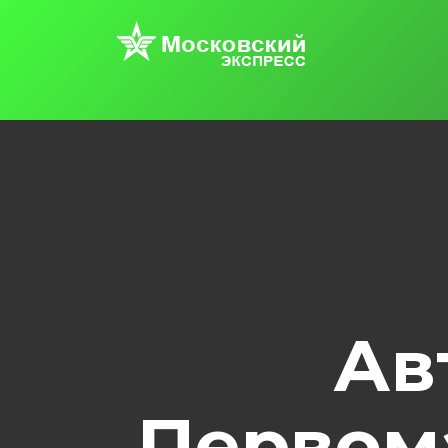
Москв
Ав
Первом