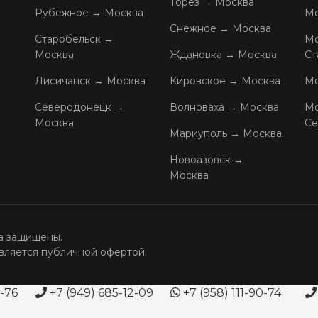
Торез → Москва
Рубежное → Москва
Мо
Снежное → Москва
Старобельск →
Мо
Москва
Ждановка → Москва
Ст
Лисичанск → Москва
Кировское → Москва
Мо
Северодонецк →
Волноваха → Москва
Мо
Москва
Се
Мариуполь → Москва
Новоазовск →
Москва
 защищены.
вляется публичной офертой.
8-76
+7
(949) 685-12-09
+7 (958) 111-90-74