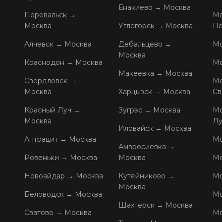
Енакиево → Москва
Перевальск →
Мо
Москва
Углегорск → Москва
Пе
Алчевск → Москва
Дебальцево →
Мо
Москва
Краснодон → Москва
Мо
Макеевка → Москва
Свердловск →
Мо
Москва
Харцызск → Москва
Св
Красный Луч →
Зугрэс → Москва
Мо
Москва
Лу
Иловайск → Москва
Антрацит → Москва
Мо
Амвросиевка →
Ровеньки → Москва
Москва
Мо
Новоайдар → Москва
Кутейниково →
Мо
Москва
Беловодск → Москва
Мо
Шахтерск → Москва
Сватово → Москва
Мо