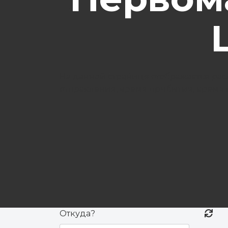
На данной странице отображается рас
отправления, время прибытия, время в
Откуда?