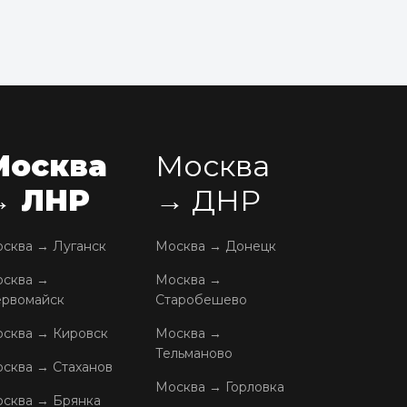
Москва
Москва
→ ЛНР
→ ДНР
сква → Луганск
Москва → Донецк
сква →
Москва →
рвомайск
Старобешево
сква → Кировск
Москва →
Тельманово
сква → Стаханов
Москва → Горловка
сква → Брянка