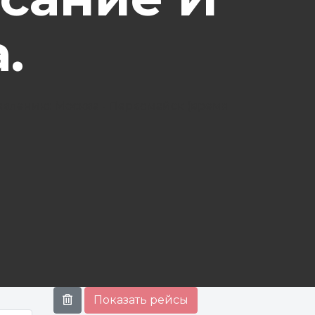
.
авлению: Москва - Первомайск (время
Показать
рейсы