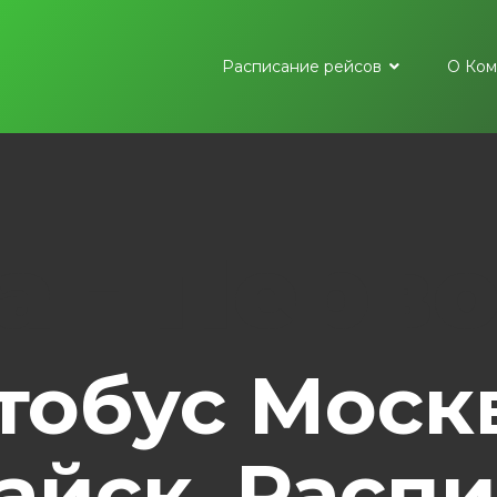
Расписание рейсов
О Ком
а - Перв
тобус Москв
айск. Распи