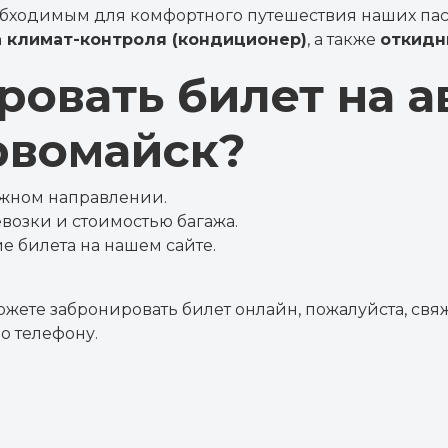
еобходимым для комфортного путешествия наших па
 климат-контроля (кондиционер)
, а также
откидн
ровать билет на а
рвомайск?
ужном направлении.
возки и стоимостью багажа.
е билета на нашем сайте.
ожете забронировать билет онлайн, пожалуйста, св
о телефону.