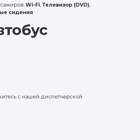
ссажиров:
Wi-Fi
,
Телевизор (DVD)
,
ые сидения
.
втобус
яжитесь с нашей диспетчерской